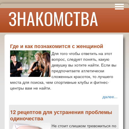
Интересы
ЗНАКОМСТВА
Юмор
Где и как познакомится с женщиной
Для того чтобы ответить на этот
вопрос, следует понять, какую
девушку вы хотите найти. Если вы
предпочитаете атлетически
сложенных красоток, то лучшего
места для поиска, чем спортивные клубы и фитнес-
центры вам не найти.
далее...
12 рецептов для устранения проблемы
одиночества
Не стоит слишком тревожиться по