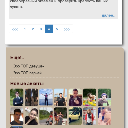
своеобразный экзамен и проверить крепость ваших
чувств.
далее...
(current)
<<<
1
2
3
4
5
>>>
Ещё!..
Эро ТОП девушек
Эро ТОП парней
Новые анкеты