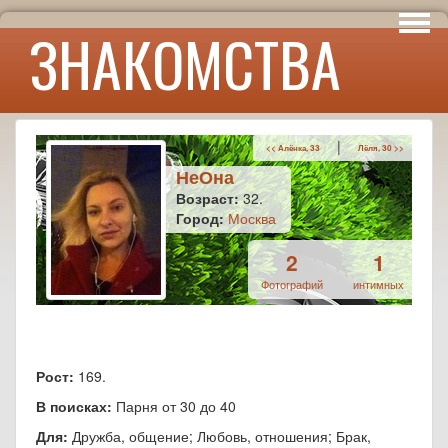
Интересы
ЗНАКОМСТВА
Юмор
|
<< Алёнка, 33
Лёля, 30 >>
НеОна
Возраст:
32.
Город:
Москва
2
1
Фотографий
интимных
Рост:
169.
В поисках:
Парня от 30 до 40
Для:
Дружба, общение; Любовь, отношения; Брак,