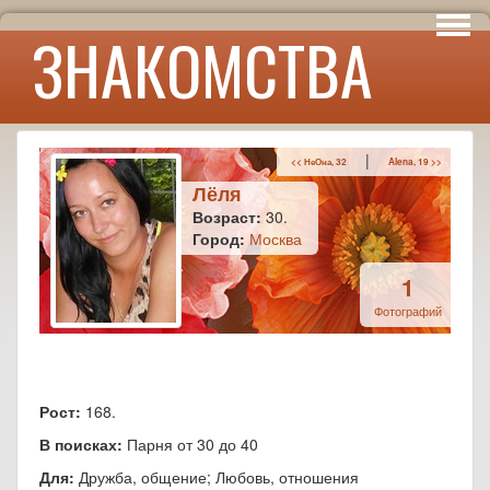
Интересы
ЗНАКОМСТВА
Юмор
|
<< НеОна, 32
Alena, 19 >>
Лёля
Возраст:
30.
Город:
Москва
1
Фотографий
Рост:
168.
В поисках:
Парня от 30 до 40
Для:
Дружба, общение; Любовь, отношения