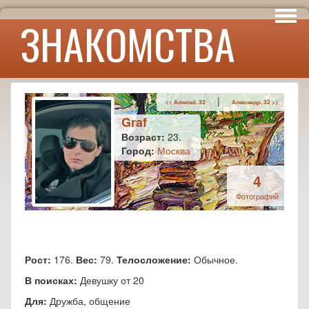
Интересы
ЗНАКОМСТВА
Юмор
|
<< Алексей, 32
Александр, 32 >>
Graf
Возраст:
23.
Город:
Москва
4
Фотографий
Рост:
176.
Вес:
79.
Телосложение:
Обычное.
В поисках:
Девушку от 20
Для:
Дружба, общение