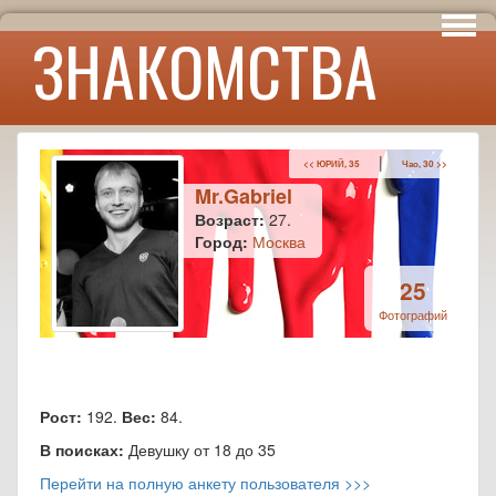
Интересы
ЗНАКОМСТВА
Юмор
|
<< ЮРИЙ, 35
Чао, 30 >>
Mr.Gabriel
Возраст:
27.
Город:
Москва
25
Фотографий
Рост:
192.
Вес:
84.
В поисках:
Девушку от 18 до 35
Перейти на полную анкету пользователя >>>