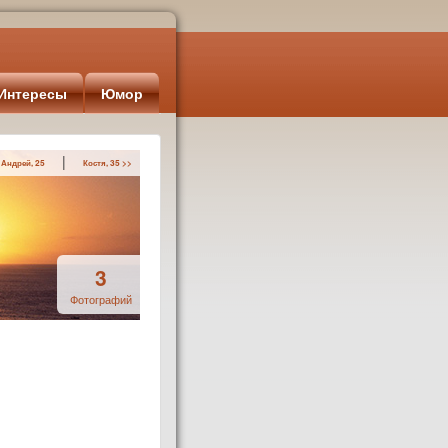
Интересы
Юмор
|
 Андрей, 25
Костя, 35 >>
3
Фотографий