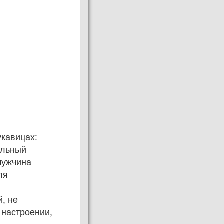
укавицах:
ильный
мужчина
ля
й, не
 настроении,