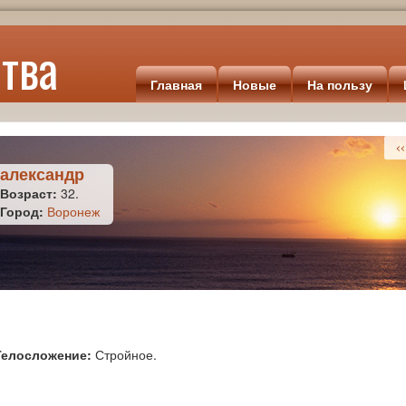
тва
Главная
Новые
На пользу
<<
александр
Возраст:
32.
Город:
Воронеж
Телосложение:
Стройное.