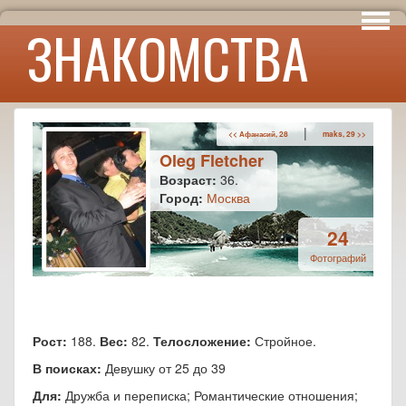
Интересы
ЗНАКОМСТВА
Юмор
|
<< Афанасий, 28
maks, 29 >>
Oleg Fletcher
Возраст:
36.
Город:
Москва
24
Фотографий
Рост:
188.
Вес:
82.
Телосложение:
Стройное.
В поисках:
Девушку от 25 до 39
Для:
Дружба и переписка; Романтические отношения;