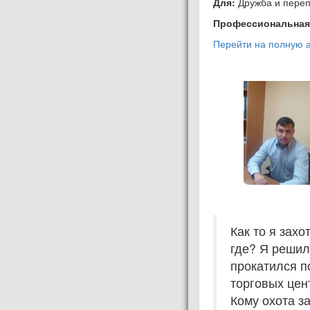
Для:
Дружба и переп
Профессиональная
Перейти на полную а
Как то я зах
где? Я решил,
прокатился п
торговых цен
Кому охота з