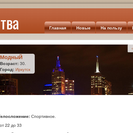
тва
Главная
Новые
На пользу
<
МодныЙ
Возраст:
30.
Город:
Иркутск
Телосложение:
Спортивное.
от 22 до 33