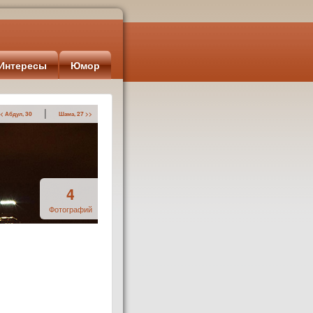
Интересы
Юмор
|
< Абдул, 30
Шама, 27 >>
4
Фотографий