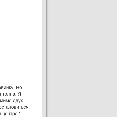
овинку. Но
я толпа. Я
 мимо двух
остановиться.
м центре?