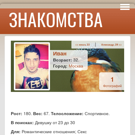
Интересы
ЗНАКОМСТВА
Юмор
|
<< миша, 32
Александр, 29 >>
Иван
Возраст:
32.
Город:
Москва
1
Фотографий
Рост:
180.
Вес:
67.
Телосложение:
Спортивное.
В поисках:
Девушку от 23 до 30
Для:
Романтические отношения; Секс