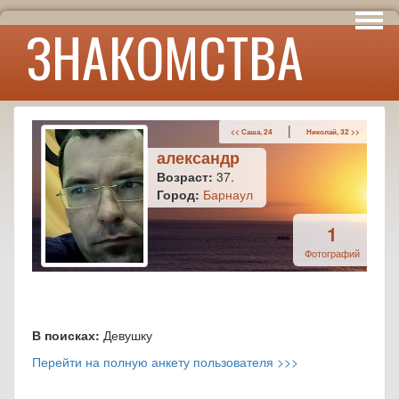
Интересы
ЗНАКОМСТВА
Юмор
|
<< Саша, 24
Николай, 32 >>
александр
Возраст:
37.
Город:
Барнаул
1
Фотографий
В поисках:
Девушку
Перейти на полную анкету пользователя >>>