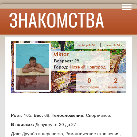
Интересы
ЗНАКОМСТВА
Юмор
|
<< Андрей, 34
алексей, 34 >>
viktor
Возраст:
28.
Город:
Нижний Новгород
0
2
Фотографий
интимных
Рост:
165.
Вес:
68.
Телосложение:
Спортивное.
В поисках:
Девушку от 20 до 37
Для:
Дружба и переписка; Романтические отношения;