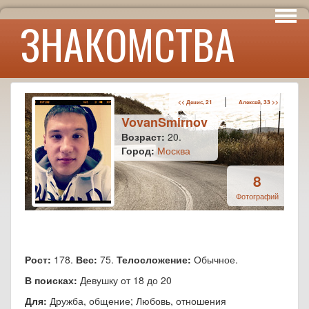
Интересы
ЗНАКОМСТВА
Юмор
|
<< Денис, 21
Алексей, 33 >>
VovanSmirnov
Возраст:
20.
Город:
Москва
8
Фотографий
Рост:
178.
Вес:
75.
Телосложение:
Обычное.
В поисках:
Девушку от 18 до 20
Для:
Дружба, общение; Любовь, отношения