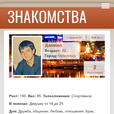
Интересы
ЗНАКОМСТВА
Юмор
|
<< Арсений, 29
Graff, 36 >>
Даниил
Возраст:
23.
Город:
Челябинск
2
Фотографий
Рост:
190.
Вес:
85.
Телосложение:
Спортивное.
В поисках:
Девушку от 18 до 25
Для:
Дружба, общение; Любовь, отношения; Брак,