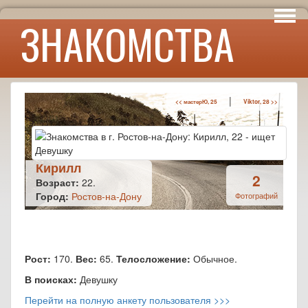
Интересы
ЗНАКОМСТВА
Юмор
|
<< мастерЮ, 25
Viktor, 28 >>
Кирилл
2
Возраст:
22.
Город:
Ростов-на-Дону
Фотографий
Рост:
170.
Вес:
65.
Телосложение:
Обычное.
В поисках:
Девушку
Перейти на полную анкету пользователя >>>