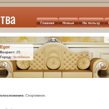
тва
Главная
Новые
На пользу
<
Egor
Возраст:
25.
Город:
Челябинск
Телосложение:
Спортивное.