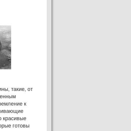
ны, такие, от
венным
ремление к
аривающие
о красивые
орые готовы