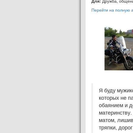
Для:
Дружба, общени
Перейти на полную а
Я буду мужик
которых не п
обаянием и д
материнству.
матом, лишив
тряпки, доро