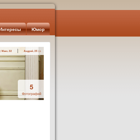
Интересы
Юмор
|
< Макс, 32
Андрей, 25 >>
5
Фотографий