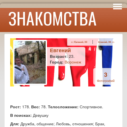
Интересы
ЗНАКОМСТВА
Юмор
|
<< Евгений, 33
Алексей, 36 >>
Евгений
Возраст:
23.
Город:
Воронеж
3
Фотографий
Рост:
178.
Вес:
78.
Телосложение:
Спортивное.
В поисках:
Девушку
Для:
Дружба, общение; Любовь, отношения; Брак,