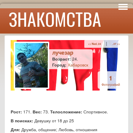
Интересы
ЗНАКОМСТВА
Юмор
|
<< Nazi, 24
, 27 >>
лучезар
Возраст:
24.
Город:
Хабаровск
1
Фотографий
Рост:
171.
Вес:
73.
Телосложение:
Спортивное.
В поисках:
Девушку от 18 до 25
Для:
Дружба, общение; Любовь, отношения