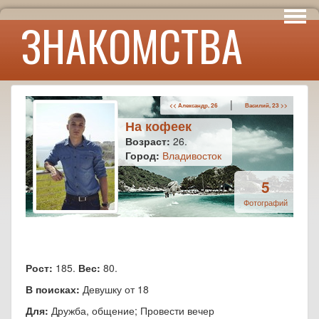
Интересы
ЗНАКОМСТВА
Юмор
|
<< Александр, 26
Василий, 23 >>
На кофеек
Возраст:
26.
Город:
Владивосток
5
Фотографий
Рост:
185.
Вес:
80.
В поисках:
Девушку от 18
Для:
Дружба, общение; Провести вечер