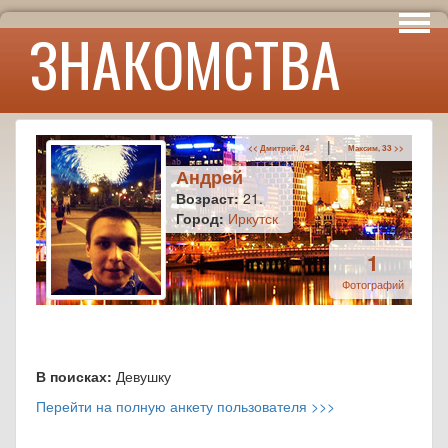
Интересы
ЗНАКОМСТВА
Юмор
|
<< Дмитрий, 24
Максим, 33 >>
Андрей
Возраст:
21.
Город:
Иркутск
1
Фотографий
В поисках:
Девушку
Перейти на полную анкету пользователя >>>