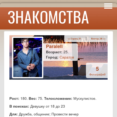
Интересы
ЗНАКОМСТВА
Юмор
|
<< Серега, 31
Виктор, 28 >>
Paralell
Возраст:
25.
Город:
Саратов
5
Фотографий
Рост:
180.
Вес:
75.
Телосложение:
Мускулистое.
В поисках:
Девушку от 18 до 23
Для:
Дружба, общение; Провести вечер