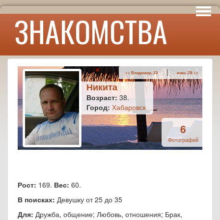
Интересы
ЗНАКОМСТВА
Юмор
|
<< Владимир, 33
макс, 29 >>
Никита
Возраст:
38.
Город:
Хабаровск
6
Фотографий
Рост:
169.
Вес:
60.
В поисках:
Девушку от 25 до 35
Для:
Дружба, общение; Любовь, отношения; Брак,