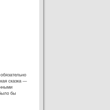
 обязательно
ская сказка —
ичными
 было бы