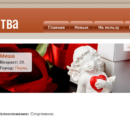
тва
Главная
Новые
На пользу
<<
Миша
Возраст:
28.
Город:
Пермь
Телосложение:
Спортивное.