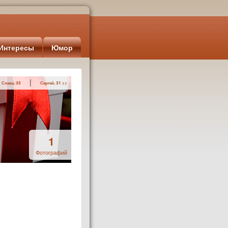
Интересы
Юмор
|
 Слава, 35
Сергей, 31 >>
1
Фотографий