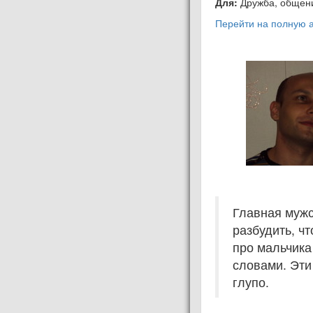
Для:
Дружба, общен
Перейти на полную а
Главная мужс
разбудить, ч
про мальчика
словами. Эти 
глупо.