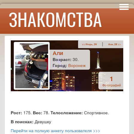
Интересы
ЗНАКОМСТВА
Юмор
|
<< Игорь, 26
Али, 28 >>
Али
Возраст:
30.
Город:
Воронеж
1
Фотографий
Рост:
175.
Вес:
78.
Телосложение:
Спортивное.
В поисках:
Девушку
Перейти на полную анкету пользователя >>>