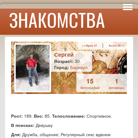
Интересы
ЗНАКОМСТВА
Юмор
|
<< Юрий, 37
Антон, 30 >>
Сергей
Возраст:
30.
Город:
Барнаул
15
1
Фотографий
интимных
Рост:
189.
Вес:
85.
Телосложение:
Спортивное.
В поисках:
Девушку
Для:
Дружба, общение; Регулярный секс вдвоем