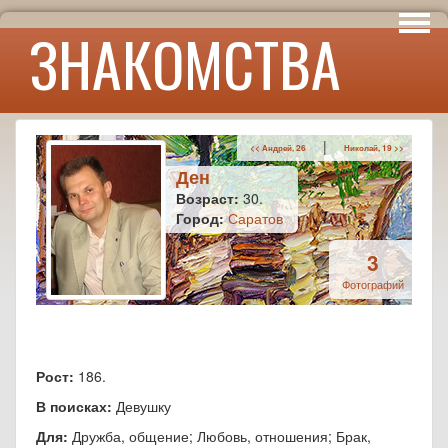
Интересы
ЗНАКОМСТВА
Юмор
|
<< Андрей, 26
Николай, 19 >>
Ден
Возраст:
30.
Город:
Саратов
3
Фотографий
Рост:
186.
В поисках:
Девушку
Для:
Дружба, общение; Любовь, отношения; Брак,