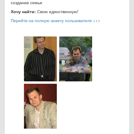
создание семьи
Хочу найти:
Свою единственную!
Перейти на полную анкету пользователя >>>