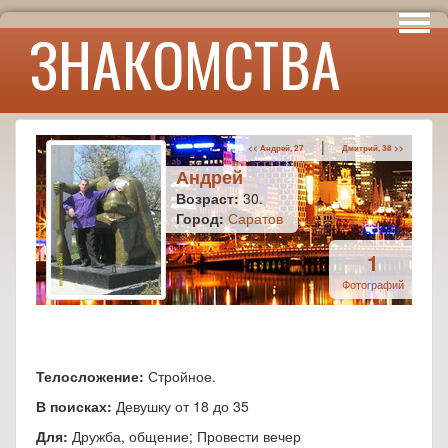
Интересы
ЗНАКОМСТВА
Юмор
|
<< Андрей, 27
Дмитрий, 38 >>
Андрей
Возраст:
30.
Город:
Саратов
1
Фотографий
Телосложение:
Стройное.
В поисках:
Девушку от 18 до 35
Для:
Дружба, общение; Провести вечер