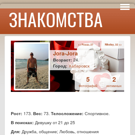
Интересы
ЗНАКОМСТВА
Юмор
|
<< Роман, 27
Nikolay, 32 >>
Jora-Jora
Возраст:
24.
Город:
Хабаровск
5
2
Фотографий
интимных
Рост:
173.
Вес:
73.
Телосложение:
Спортивное.
В поисках:
Девушку от 21 до 25
Для:
Дружба, общение; Любовь, отношения