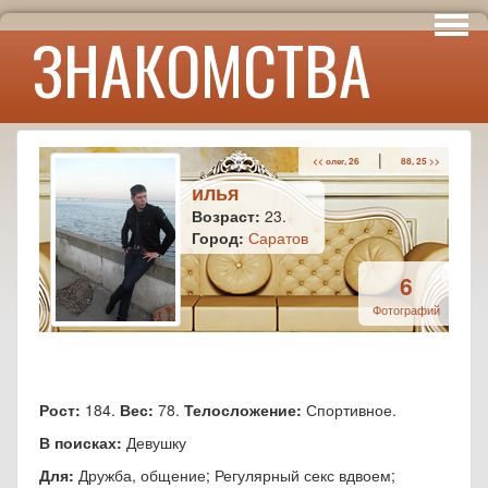
Интересы
ЗНАКОМСТВА
Юмор
|
<< олег, 26
88, 25 >>
илья
Возраст:
23.
Город:
Саратов
6
Фотографий
Рост:
184.
Вес:
78.
Телосложение:
Спортивное.
В поисках:
Девушку
Для:
Дружба, общение; Регулярный секс вдвоем;