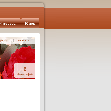
Интересы
Юмор
|
ерина, 21
Наталья, 24 >>
6
Фотографий