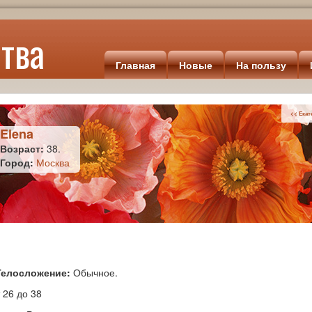
тва
Главная
Новые
На пользу
<< Екат
Elena
Возраст:
38.
Город:
Москва
Телосложение:
Обычное.
 26 до 38