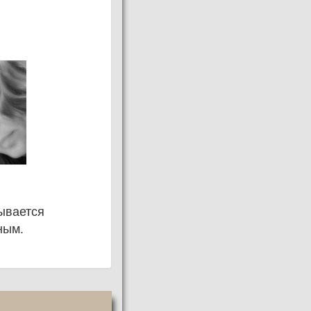
зывается
ным.