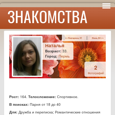
Интересы
ЗНАКОМСТВА
Юмор
|
<< Екатерина, 31
Инна, 24 >>
Наталья
Возраст:
33.
Город:
Пермь
2
Фотографий
Рост:
164.
Телосложение:
Спортивное.
В поисках:
Парня от 18 до 40
Для:
Дружба и переписка; Романтические отношения