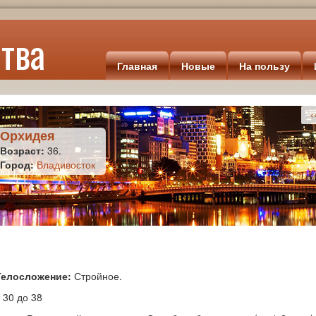
тва
Главная
Новые
На пользу
<<
Орхидея
Возраст:
36.
Город:
Владивосток
Телосложение:
Стройное.
 30 до 38