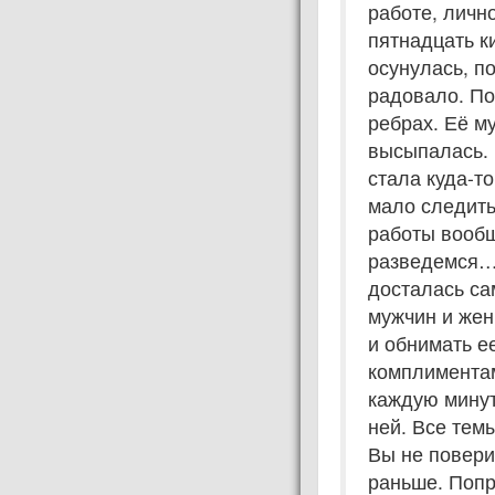
работе, личн
пятнадцать к
осунулась, п
радовало. По
ребрах. Её м
высыпалась. 
стала куда-т
мало следить
работы вообщ
разведемся… 
досталась са
мужчин и жен
и обнимать е
комплиментам
каждую минут
ней. Все тем
Вы не повери
раньше. Попр