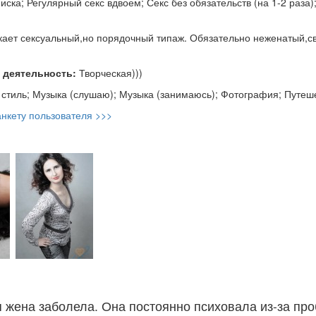
ска; Регулярный секс вдвоем; Секс без обязательств (на 1-2 раза)
ает сексуальный,но порядочный типаж. Обязательно неженатый,с
 деятельность:
Творческая)))
стиль; Музыка (слушаю); Музыка (занимаюсь); Фотография; Путеш
нкету пользователя >>>
жена заболела. Она постоянно психовала из-за про