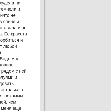
охудела на
отемнела и
ничто не
в спине и
ставала и не
. Её красота
горбиться и
от любой
ы
 Ведь мне
оловины
 рядом с ней
елуями и
довать
ве только о
и знакомым.
ней, чем
в меня еще