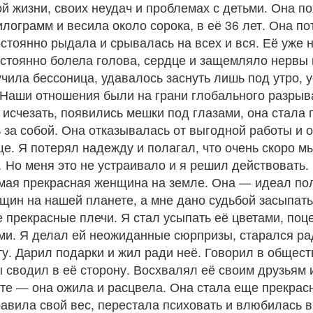
ой жизни, своих неудач и проблемах с детьми. Она п
илограмм и весила около сорока, в её 36 лет. Она п
остоянно рыдала и срывалась на всех и вся. Её уже 
стоянно болела голова, сердце и защемляло нервы 
учила бессоница, удавалось заснуть лишь под утро, у
Наши отношения были на грани глобального разрыва
о исчезать, появились мешки под глазами, она стала 
 за собой. Она отказывалась от выгодной работы и 
е. Я потерял надежду и полагал, что очень скоро м
Но меня это не устраивало и я решил действовать.
мая прекрасная женщина на земле. Она — идеал п
щин на нашей планете, а мне дано судьбой засыпать
е прекрасные плечи. Я стал усыпать её цветами, поц
и. Я делал ей неожиданные сюрпризы, старался ра
у. Дарил подарки и жил ради неё. Говорил в общест
ы сводил в её сторону. Восхвалял её своим друзьям 
те — она ожила и расцвела. Она стала еще прекрас
авила свой вес, перестала психовать и влюбилась 