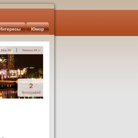
Интересы
Юмор
|
 Irina, 29
Наталья, 33 >>
2
Фотографий