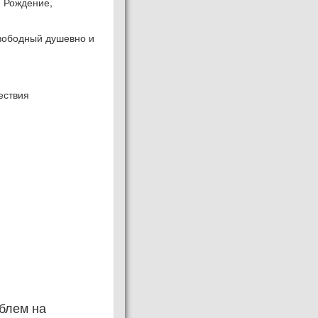
; Рождение,
вободный душевно и
ествия
блем на