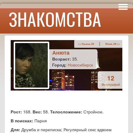
Интересы
ЗНАКОМСТВА
Юмор
|
<< Ульяна, 20
Юлия, 29 >>
Анюта
Возраст:
35.
Город:
Новосибирск
12
Фотографий
Рост:
168.
Вес:
58.
Телосложение:
Стройное.
В поисках:
Парня
Для:
Дружба и переписка; Регулярный секс вдвоем