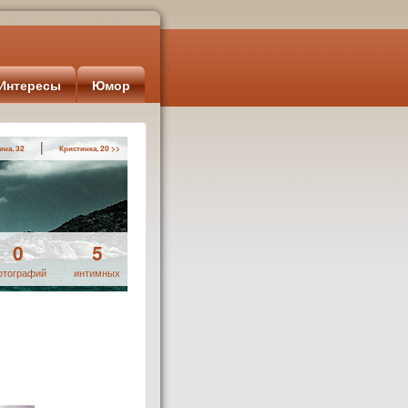
Интересы
Юмор
|
ина, 32
Кристинка, 20 >>
0
5
отографий
интимных