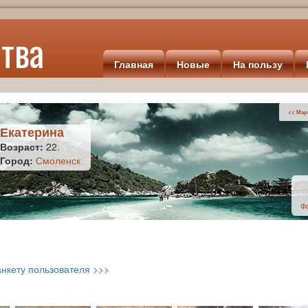
тва
Главная
Новые
На пользу
<< Мар
Екатерина
Возраст:
22.
Город:
Смоленск
Ф
нкету пользователя >>>