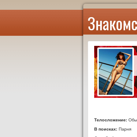
Знакомс
Телосложение:
Обы
В поисках:
Парня