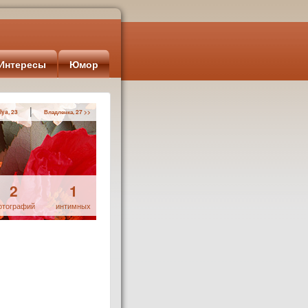
Интересы
Юмор
|
lya, 23
Владленка, 27 >>
2
1
отографий
интимных