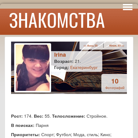
Интересы
ЗНАКОМСТВА
Юмор
|
<< Анна, 25
Юлия, 33 >>
Irina
Возраст:
21.
Город:
Екатеринбург
10
Фотографий
Рост:
174.
Вес:
55.
Телосложение:
Стройное.
В поисках:
Парня
Приоритеты:
Спорт; Футбол; Мода, стиль; Кино;