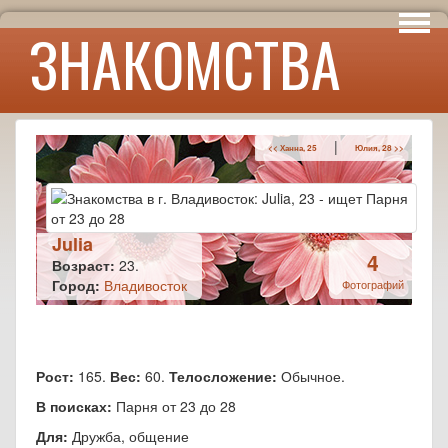
Интересы
ЗНАКОМСТВА
Юмор
|
<< Ханна, 25
Юлия, 28 >>
Julia
4
Возраст:
23.
Город:
Владивосток
Фотографий
Рост:
165.
Вес:
60.
Телосложение:
Обычное.
В поисках:
Парня от 23 до 28
Для:
Дружба, общение