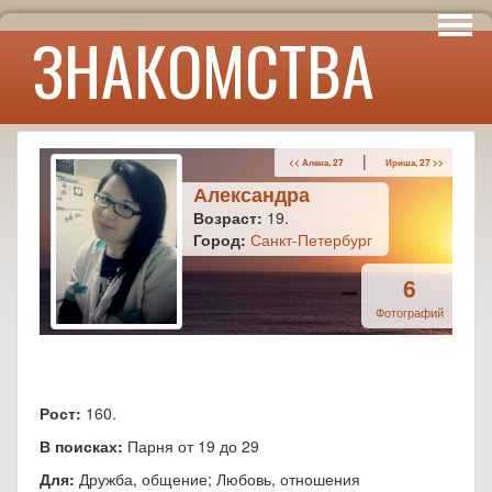
Интересы
ЗНАКОМСТВА
Юмор
|
<< Алена, 27
Ириша, 27 >>
Александра
Возраст:
19.
Город:
Санкт-Петербург
6
Фотографий
Рост:
160.
В поисках:
Парня от 19 до 29
Для:
Дружба, общение; Любовь, отношения