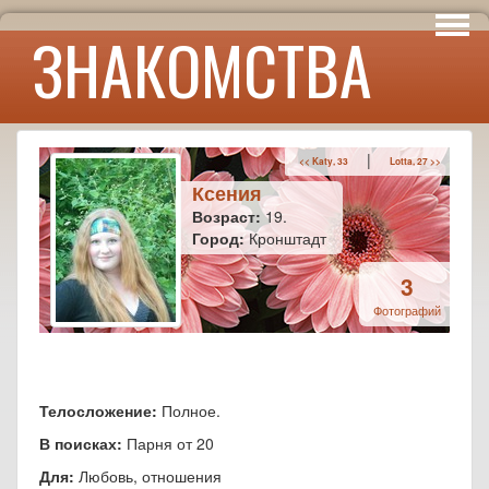
Интересы
ЗНАКОМСТВА
Юмор
|
<< Katy, 33
Lotta, 27 >>
Ксения
Возраст:
19.
Город:
Кронштадт
3
Фотографий
Телосложение:
Полное.
В поисках:
Парня от 20
Для:
Любовь, отношения