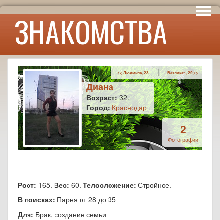
Интересы
ЗНАКОМСТВА
Юмор
|
<< Людмила, 23
Безликая, 29 >>
Диана
Возраст:
32.
Город:
Краснодар
2
Фотографий
Рост:
165.
Вес:
60.
Телосложение:
Стройное.
В поисках:
Парня от 28 до 35
Для:
Брак, создание семьи