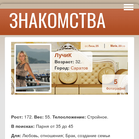
Интересы
ЗНАКОМСТВА
Юмор
|
<< Лиза, 25
Maria, 23 >>
ЛучиК
Возраст:
32.
Город:
Саратов
5
Фотографий
Рост:
172.
Вес:
55.
Телосложение:
Стройное.
В поисках:
Парня от 35 до 45
Для:
Любовь, отношения; Брак, создание семьи