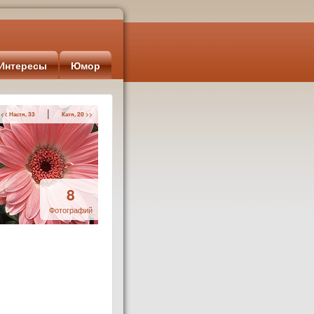
Интересы
Юмор
|
<< Настя, 33
Катя, 20 >>
8
Фотографий