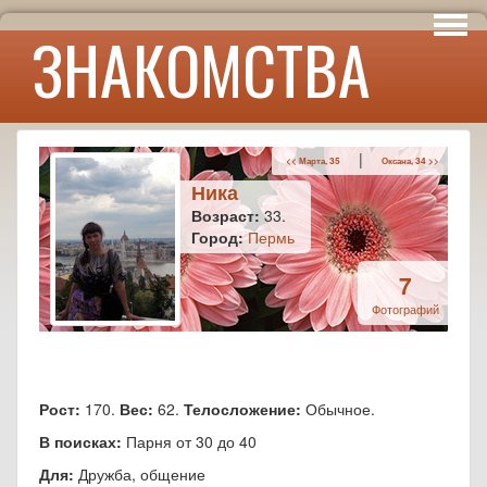
Интересы
ЗНАКОМСТВА
Юмор
|
<< Марта, 35
Оксана, 34 >>
Ника
Возраст:
33.
Город:
Пермь
7
Фотографий
Рост:
170.
Вес:
62.
Телосложение:
Обычное.
В поисках:
Парня от 30 до 40
Для:
Дружба, общение