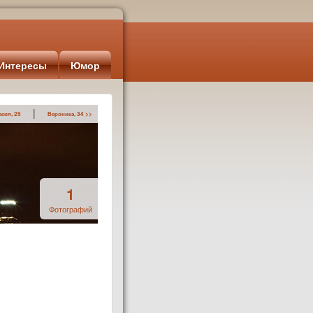
Интересы
Юмор
|
асия, 25
Вероника, 34 >>
1
Фотографий