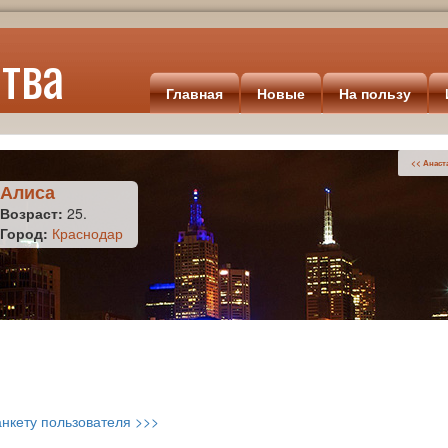
тва
Главная
Новые
На пользу
<< Анаст
Алиса
Возраст:
25.
Город:
Краснодар
нкету пользователя >>>