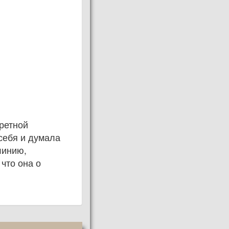
кретной
себя и думала
линию,
 что она о