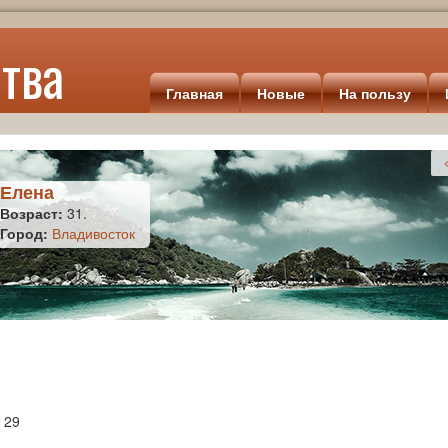
тва
Главная
Новые
На пользу
Елена
Возраст:
31.
Город:
Владивосток
 29