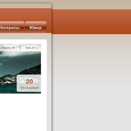
Интересы
Юмор
|
<< Ксения, 18
Катя, 21 >>
20
Фотографий