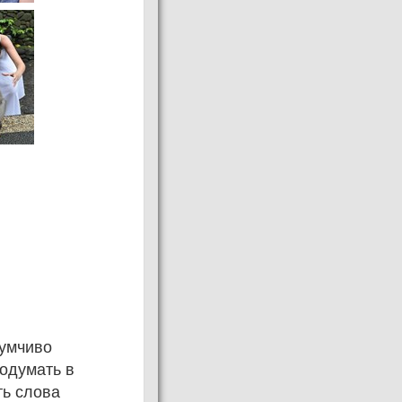
думчиво
подумать в
ть слова