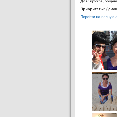
Для:
Дружба, общен
Приоритеты:
Домаш
Перейти на полную а