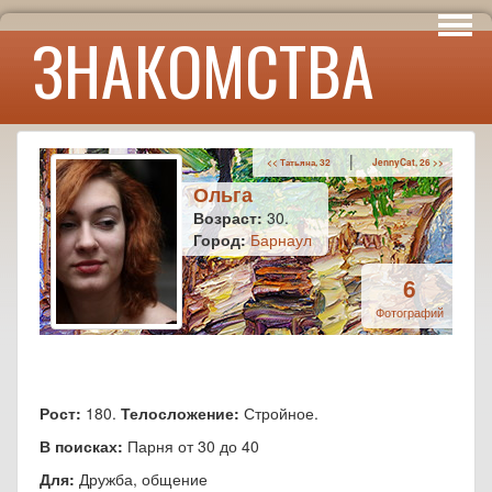
Интересы
ЗНАКОМСТВА
Юмор
|
<< Татьяна, 32
JennyCat, 26 >>
Ольга
Возраст:
30.
Город:
Барнаул
6
Фотографий
Рост:
180.
Телосложение:
Стройное.
В поисках:
Парня от 30 до 40
Для:
Дружба, общение