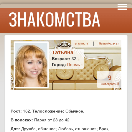
Интересы
ЗНАКОМСТВА
Юмор
|
<< Анна, 19
Nastasiya, 24 >>
Татьяна
Возраст:
32.
Город:
Пермь
9
Фотографий
Рост:
162.
Телосложение:
Обычное.
В поисках:
Парня от 28 до 42
Для:
Дружба, общение; Любовь, отношения; Брак,