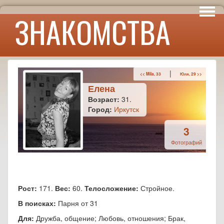
Интересы
ЗНАКОМСТВА
Юмор
|
<< Mila, 33
Юля, 29 >>
Елена
Возраст:
31.
Город:
Иркутск
3
Фотографий
Рост:
171.
Вес:
60.
Телосложение:
Стройное.
В поисках:
Парня от 31
Для:
Дружба, общение; Любовь, отношения; Брак,