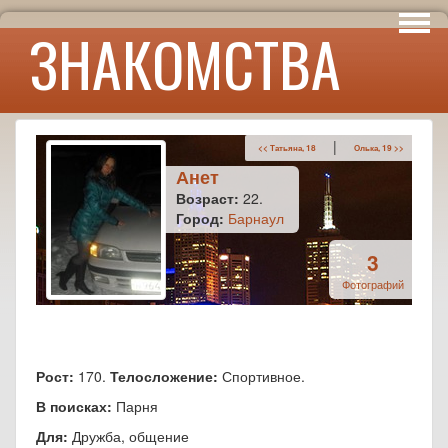
Интересы
ЗНАКОМСТВА
Юмор
|
<< Татьяна, 18
Олька, 19 >>
Анет
Возраст:
22.
Город:
Барнаул
3
Фотографий
Рост:
170.
Телосложение:
Спортивное.
В поисках:
Парня
Для:
Дружба, общение