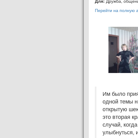
Для:
Дружба, общен
Перейти на полную а
Им было прия
одной темы н
открытую шею
это вторая к
случай, когд
улыбнуться, 