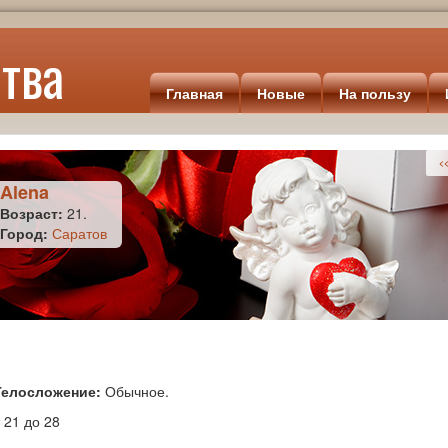
тва
Главная
Новые
На пользу
<<
Alena
Возраст:
21.
Город:
Саратов
Телосложение:
Обычное.
 21 до 28