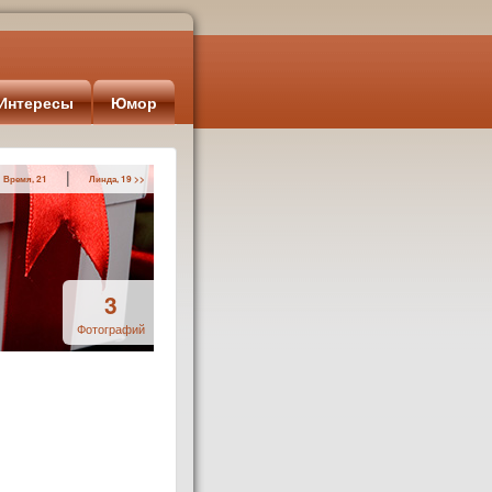
Интересы
Юмор
|
 Время, 21
Линда, 19 >>
3
Фотографий