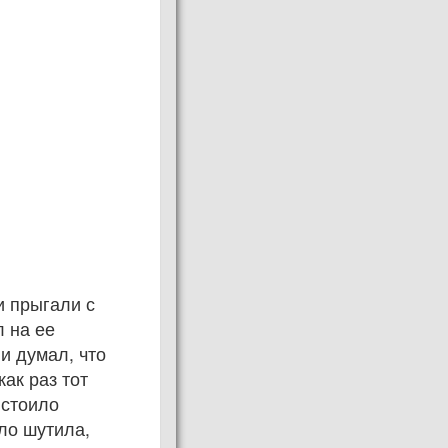
и прыгали с
л на ее
и думал, что
ак раз тот
 стоило
ло шутила,