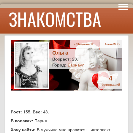
Интересы
ЗНАКОМСТВА
Юмор
|
<< Катеринка, 19
Алина, 25 >>
Ольга
Возраст:
28.
Город:
Барнаул
4
Фотографий
Рост:
155.
Вес:
48.
В поисках:
Парня
Хочу найти:
В мужчине мне нравится: - интеллект -